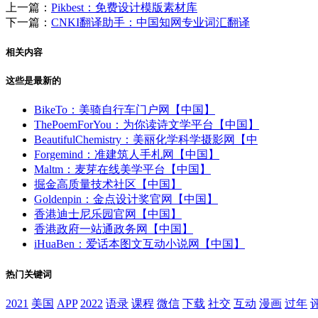
上一篇：
Pikbest：免费设计模版素材库
下一篇：
CNKI翻译助手：中国知网专业词汇翻译
相关内容
这些是最新的
BikeTo：美骑自行车门户网【中国】
ThePoemForYou：为你读诗文学平台【中国】
BeautifulChemistry：美丽化学科学摄影网【中
Forgemind：准建筑人手札网【中国】
Maltm：麦芽在线美学平台【中国】
掘金高质量技术社区【中国】
Goldenpin：金点设计奖官网【中国】
香港迪士尼乐园官网【中国】
香港政府一站通政务网【中国】
iHuaBen：爱话本图文互动小说网【中国】
热门关键词
2021
美国
APP
2022
语录
课程
微信
下载
社交
互动
漫画
过年