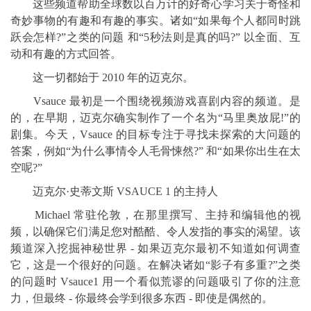
这些频道帮助全球数以百万计的好奇心学习关于奇怪和
奇妙事物的有趣和有趣的事实。诸如“如果每个人都同时跳
跃会怎样?”之类的问题 和“5秒法则是真的吗?” 以全面、互
动和有趣的方式回答。
这一切都始于 2010 年的迈克尔。
Vsauce 最初是一个围绕视频游戏喜剧内容的频道。是
的，在早期，迈克尔确实制作了一个名为“马里奥放屁!”的
剧集。今天，Vsauce 的目标专注于寻找未探索的大问题的
答案，例如“为什么事情令人毛骨悚然?” 和“如果你出生在太
空呢?”
迈克尔·史蒂文斯 VSAUCE 1 的主持人
Michael 常驻伦敦，在那里撰写、主持和编辑他的视
频，以确保它们满足您对酷酷、令人发指的事实的渴望。该
频道深入挖掘神秘世界 - 如果迈克尔最初不知道如何调查
它，这是一个很好的问题。在解决诸如“影子有多重?”之类
的问题时 Vsauce1 用一个看似荒谬的问题吸引了你的注意
力，但最终 - 你最终会学到很多东西 - 即使是偶然的。