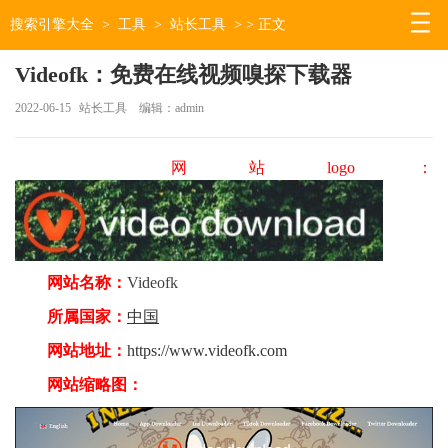
搜索引擎大全
>
工具
>
站长工具
> > 正文
Videofk：免费在线视频嗅探下载器
2022-06-15
站长工具
编辑：admin
网站logo：
网站名称：
Videofk
所属国家：
中国
网站地址：
https://www.videofk.com
网站缩略图：