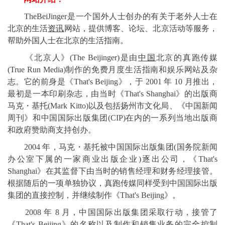
TheBeiJinger是一个国外人士创办的有关于老外人士在
北京的生活
资讯
网站，提供博客、论坛、北京活动等服务，
帮助外国人士在北京的生活指南。
《北京人》(The Beijinger)是由
中国
北京的真跑传媒
(True Run Media)制作的免费月度生活指南和娱乐网站及杂
志。它的前身是《That's Beijing》，于 2001 年 10 月推出，
最初是一本印刷杂志，由当时《That's Shanghai》的出版商
马克・基托(Mark Kitto)以及包括扬州市文化局、《中国新闻
周刊》和中国国际出版集团(CIP)在内的一系列当地出版商
和政府赞助商支持创办。
2004 年，马克・基托被中国国际出版集团(国务院新闻
办公室下属的一家商业出版企业)逐出公司，《That's
Shanghai》在其监督下由当时的销售经理和财务经理接管。
根据随后的一项单独协议，真跑传媒同样受到中国国际出版
集团的直接控制，并继续制作《That's Beijing》。
2008 年 8 月，中国国际出版集团采取行动，接管了
《That's Beijing》的名称以及制作和销售业务的完全控制