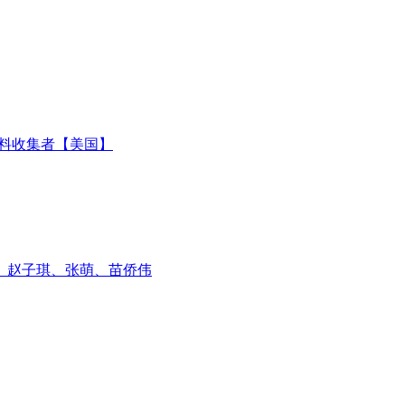
族资料收集者【美国】
、赵子琪、张萌、苗侨伟