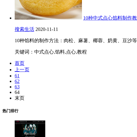
10种中式点心馅料制作
搜索生活
2020-11-11
10种馅料的制作方法：肉松、麻薯、椰蓉、奶黄、豆沙等
关键词：中式点心,馅料,点心,教程
首页
上一页
61
62
63
64
末页
热门排行