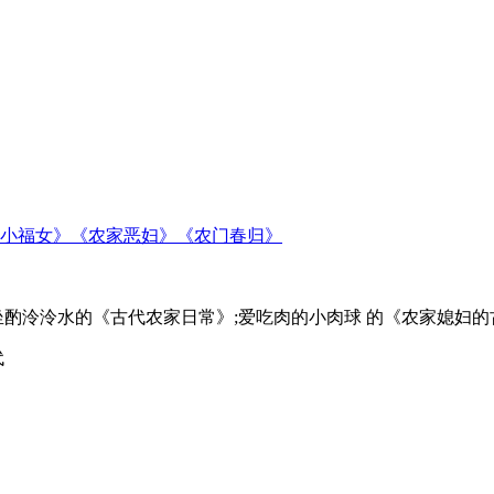
小福女》《农家恶妇》《农门春归》
酌泠泠水的《古代农家日常》;爱吃肉的小肉球 的《农家媳妇的
代