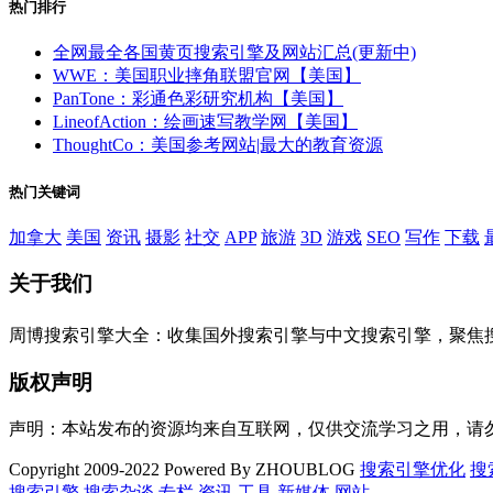
热门排行
全网最全各国黄页搜索引擎及网站汇总(更新中)
WWE：美国职业摔角联盟官网【美国】
PanTone：彩通色彩研究机构【美国】
LineofAction：绘画速写教学网【美国】
ThoughtCo：美国参考网站|最大的教育资源
热门关键词
加拿大
美国
资讯
摄影
社交
APP
旅游
3D
游戏
SEO
写作
下载
关于我们
周博搜索引擎大全：收集国外搜索引擎与中文搜索引擎，聚焦
版权声明
声明：本站发布的资源均来自互联网，仅供交流学习之用，请
Copyright 2009-2022 Powered By ZHOUBLOG
搜索引擎优化
搜
搜索引擎
搜索杂谈
专栏
资讯
工具
新媒体
网站