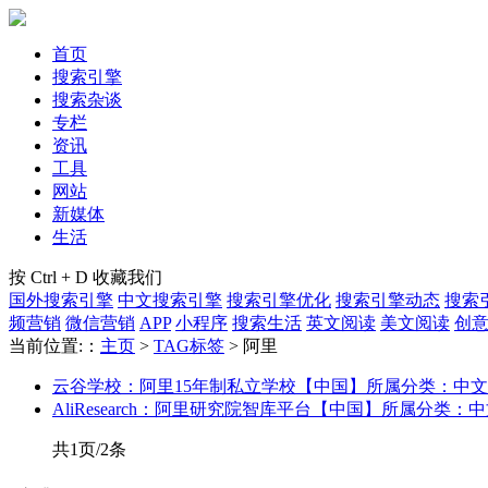
首页
搜索引擎
搜索杂谈
专栏
资讯
工具
网站
新媒体
生活
按 Ctrl + D 收藏我们
国外搜索引擎
中文搜索引擎
搜索引擎优化
搜索引擎动态
搜索
频营销
微信营销
APP
小程序
搜索生活
英文阅读
美文阅读
创
当前位置:：
主页
>
TAG标签
> 阿里
云谷学校：阿里15年制私立学校【中国】
所属分类：中文
AliResearch：阿里研究院智库平台【中国】
所属分类：中
共1页/2条