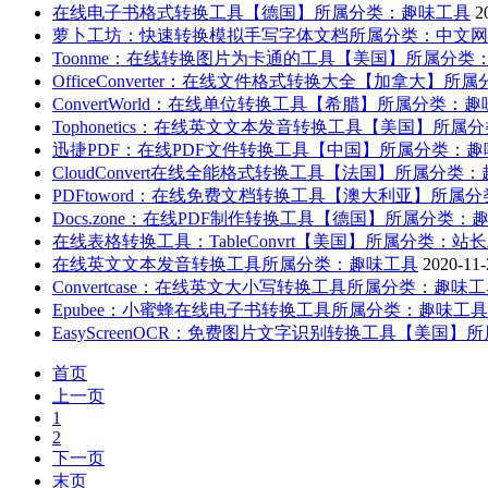
在线电子书格式转换工具【德国】
所属分类：趣味工具
2
萝卜工坊：快速转换模拟手写字体文档
所属分类：中文网
Toonme：在线转换图片为卡通的工具【美国】
所属分类
OfficeConverter：在线文件格式转换大全【加拿大】
所属
ConvertWorld：在线单位转换工具【希腊】
所属分类：趣
Tophonetics：在线英文文本发音转换工具【美国】
所属分
迅捷PDF：在线PDF文件转换工具【中国】
所属分类：趣
CloudConvert在线全能格式转换工具【法国】
所属分类：
PDFtoword：在线免费文档转换工具【澳大利亚】
所属分
Docs.zone：在线PDF制作转换工具【德国】
所属分类：
在线表格转换工具：TableConvrt【美国】
所属分类：站长
在线英文文本发音转换工具
所属分类：趣味工具
2020-11-
Convertcase：在线英文大小写转换工具
所属分类：趣味工
Epubee：小蜜蜂在线电子书转换工具
所属分类：趣味工具
EasyScreenOCR：免费图片文字识别转换工具【美国】
所
首页
上一页
1
2
下一页
末页