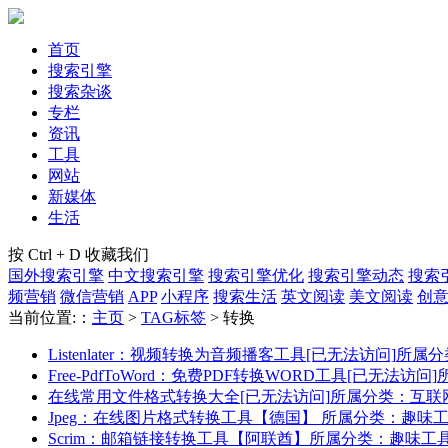
首页
搜索引擎
搜索杂谈
专栏
资讯
工具
网站
新媒体
生活
按 Ctrl + D 收藏我们
国外搜索引擎
中文搜索引擎
搜索引擎优化
搜索引擎动态
搜索
频营销
微信营销
APP
小程序
搜索生活
英文阅读
美文阅读
创
当前位置:：
主页
>
TAG标签
> 转换
Listenlater：视频转换为音频播客工具[已无法访问]
所属分
Free-PdfToWord：免费PDF转换WORD工具[已无法访问]
在线常用文件格式转换大全[已无法访问]
所属分类：互联
Jpeg：在线图片格式转换工具【德国】
所属分类：趣味
Scrim：邮箱链接转换工具【阿联酋】
所属分类：趣味工