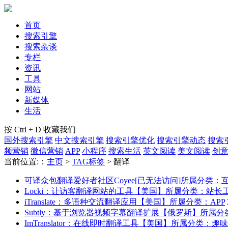
首页
搜索引擎
搜索杂谈
专栏
资讯
工具
网站
新媒体
生活
按 Ctrl + D 收藏我们
国外搜索引擎
中文搜索引擎
搜索引擎优化
搜索引擎动态
搜索
频营销
微信营销
APP
小程序
搜索生活
英文阅读
美文阅读
创
当前位置:：
主页
>
TAG标签
> 翻译
可译众包翻译爱好者社区Coyee[已无法访问]
所属分类：
Locki：让访客翻译网站的工具【美国】
所属分类：站长
iTranslate：多语种交流翻译应用【美国】
所属分类：APP
Subtly：基于浏览器视频字幕翻译扩展【俄罗斯】
所属分
ImTranslator：在线即时翻译工具【美国】
所属分类：趣味