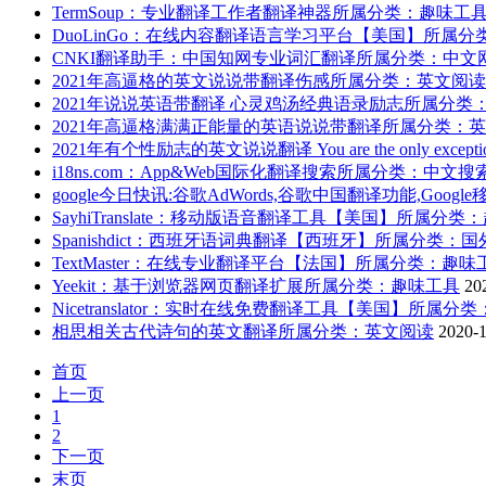
TermSoup：专业翻译工作者翻译神器
所属分类：趣味工
DuoLinGo：在线内容翻译语言学习平台【美国】
所属分
CNKI翻译助手：中国知网专业词汇翻译
所属分类：中文
2021年高逼格的英文说说带翻译伤感
所属分类：英文阅读
2021年说说英语带翻译 心灵鸡汤经典语录励志
所属分类
2021年高逼格满满正能量的英语说说带翻译
所属分类：英
2021年有个性励志的英文说说翻译 You are the only exceptio
i18ns.com：App&Web国际化翻译搜索
所属分类：中文搜
google今日快讯:谷歌AdWords,谷歌中国翻译功能,Goog
SayhiTranslate：移动版语音翻译工具【美国】
所属分类：
Spanishdict：西班牙语词典翻译【西班牙】
所属分类：国
TextMaster：在线专业翻译平台【法国】
所属分类：趣味
Yeekit：基于浏览器网页翻译扩展
所属分类：趣味工具
20
Nicetranslator：实时在线免费翻译工具【美国】
所属分类
相思相关古代诗句的英文翻译
所属分类：英文阅读
2020-
首页
上一页
1
2
下一页
末页