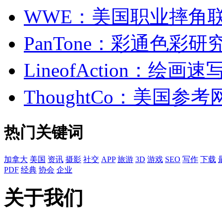
WWE：美国职业摔角
PanTone：彩通色彩
LineofAction：绘
ThoughtCo：美国参
热门关键词
加拿大
美国
资讯
摄影
社交
APP
旅游
3D
游戏
SEO
写作
下载
PDF
经典
协会
企业
关于我们