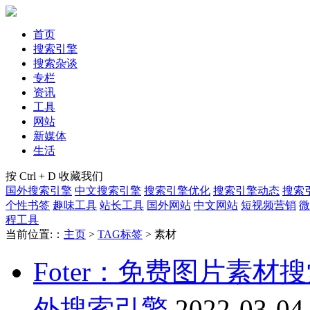
首页
搜索引擎
搜索杂谈
专栏
资讯
工具
网站
新媒体
生活
按 Ctrl + D 收藏我们
国外搜索引擎
中文搜索引擎
搜索引擎优化
搜索引擎动态
搜索
个性书签
趣味工具
站长工具
国外网站
中文网站
短视频营销
微
程工具
当前位置:：
主页
>
TAG标签
> 素材
Foter：免费图片素
外搜索引擎
2022-03-04